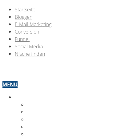
Startseite
Bloggen
E-Mail Marketing
Conversion
Funnel
Social Media
Nische finden
MENU
OMW THEMEN
BLOGGEN
E-MAIL MARKETING
CONVERSION
FUNNEL OPTIMIERUNG
SOCIAL MEDIA