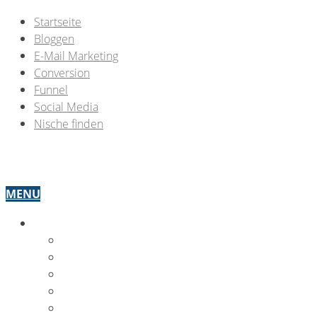
Startseite
Bloggen
E-Mail Marketing
Conversion
Funnel
Social Media
Nische finden
MENU
OMW THEMEN
BLOGGEN
E-MAIL MARKETING
CONVERSION
FUNNEL OPTIMIERUNG
SOCIAL MEDIA