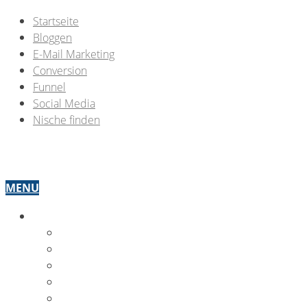
Startseite
Bloggen
E-Mail Marketing
Conversion
Funnel
Social Media
Nische finden
MENU
OMW THEMEN
BLOGGEN
E-MAIL MARKETING
CONVERSION
FUNNEL OPTIMIERUNG
SOCIAL MEDIA