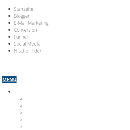
Startseite
Bloggen
E-Mail Marketing
Conversion
Funnel
Social Media
Nische finden
MENU
OMW THEMEN
BLOGGEN
E-MAIL MARKETING
CONVERSION
FUNNEL OPTIMIERUNG
SOCIAL MEDIA